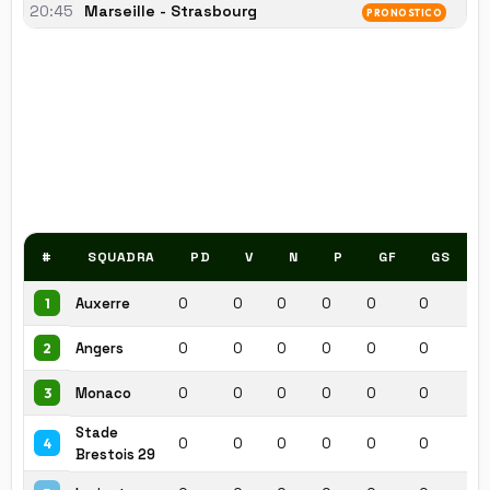
20:45
Marseille - Strasbourg
1
PRONOSTICO
2
#
SQUADRA
PD
V
N
P
GF
GS
Auxerre
0
0
0
0
0
0
0
1
Angers
0
0
0
0
0
0
0
2
Monaco
0
0
0
0
0
0
0
3
Stade
0
0
0
0
0
0
0
4
Brestois 29