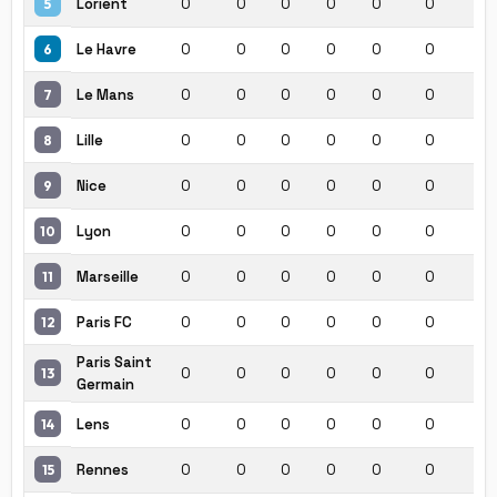
Lorient
0
0
0
0
0
0
0
5
Le Havre
0
0
0
0
0
0
0
6
Le Mans
0
0
0
0
0
0
0
7
Lille
0
0
0
0
0
0
0
8
Nice
0
0
0
0
0
0
0
9
Lyon
0
0
0
0
0
0
0
10
Marseille
0
0
0
0
0
0
0
11
Paris FC
0
0
0
0
0
0
0
12
Paris Saint
0
0
0
0
0
0
0
13
Germain
Lens
0
0
0
0
0
0
0
14
Rennes
0
0
0
0
0
0
0
15