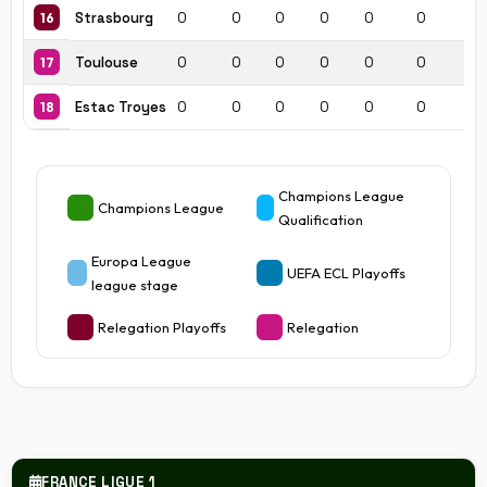
Strasbourg
0
0
0
0
0
0
0
16
Toulouse
0
0
0
0
0
0
0
17
Estac Troyes
0
0
0
0
0
0
0
18
Champions League
Champions League
Qualification
Europa League
UEFA ECL Playoffs
league stage
Relegation Playoffs
Relegation
FRANCE LIGUE 1