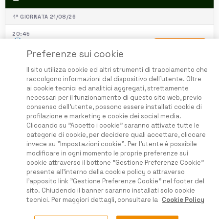
1ª GIORNATA 21/08/26
20:45
Marseille
PRONOSTICO
Preferenze sui cookie
Strasbourg
Il sito utilizza cookie ed altri strumenti di tracciamento che
raccolgono informazioni dal dispositivo dell'utente. Oltre
ai cookie tecnici ed analitici aggregati, strettamente
necessari per il funzionamento di questo sito web, previo
consenso dell'utente, possono essere installati cookie di
profilazione e marketing e cookie dei social media.
Questo Sito non guadagna dalle perdite degli utenti
Cliccando su "Accetto i cookie" saranno attivate tutte le
categorie di cookie, per decidere quali accettare, cliccare
invece su "Impostazioni cookie". Per l'utente è possibile
modificare in ogni momento le proprie preferenze sui
Home
cookie attraverso il bottone "Gestione Preferenze Cookie"
Condizioni e Termini
presente all'interno della cookie policy o attraverso
Privacy e Cookies
l'apposito link "Gestione Preferenze Cookie" nel footer del
Disclaimer
sito. Chiudendo il banner saranno installati solo cookie
Prezzi e abbonamenti
tecnici. Per maggiori dettagli, consultare la
Cookie Policy
Faq
©2026 Ladritta srl
support@ladritta.com
. Tutti i diritti riservati