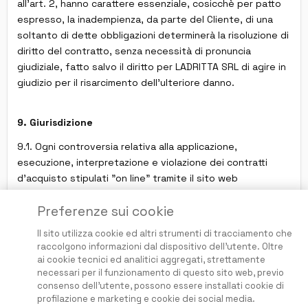
all'art. 2, hanno carattere essenziale, cosicchè per patto
espresso, la inadempienza, da parte del Cliente, di una
soltanto di dette obbligazioni determinerà la risoluzione di
diritto del contratto, senza necessità di pronuncia
giudiziale, fatto salvo il diritto per LADRITTA SRL di agire in
giudizio per il risarcimento dell'ulteriore danno.
9. Giurisdizione
9.1. Ogni controversia relativa alla applicazione,
esecuzione, interpretazione e violazione dei contratti
d'acquisto stipulati "on line" tramite il sito web
www.ladritta.com è sottoposta alla giurisdizione Italiana
Preferenze sui cookie
Il sito utilizza cookie ed altri strumenti di tracciamento che
raccolgono informazioni dal dispositivo dell'utente. Oltre
ai cookie tecnici ed analitici aggregati, strettamente
necessari per il funzionamento di questo sito web, previo
consenso dell'utente, possono essere installati cookie di
Questo Sito non guadagna dalle perdite degli utenti
profilazione e marketing e cookie dei social media.