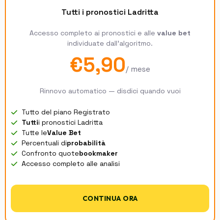
Tutti i pronostici Ladritta
Accesso completo ai pronostici e alle
value bet
individuate dall'algoritmo.
€5,90
/ mese
Rinnovo automatico — disdici quando vuoi
Tutto del piano Registrato
Tutti
i pronostici Ladritta
Tutte le
Value Bet
Percentuali di
probabilità
Confronto quote
bookmaker
Accesso completo alle analisi
CONTINUA ORA