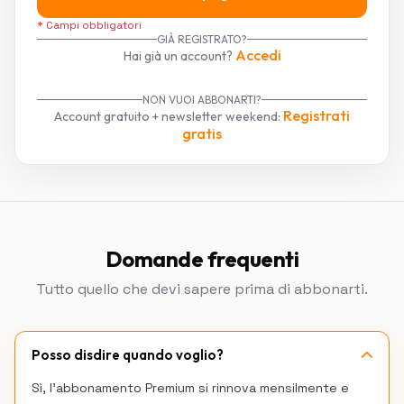
* Campi obbligatori
GIÀ REGISTRATO?
Accedi
Hai già un account?
NON VUOI ABBONARTI?
Registrati
Account gratuito + newsletter weekend:
gratis
Domande frequenti
Tutto quello che devi sapere prima di abbonarti.
Posso disdire quando voglio?
Sì, l'abbonamento Premium si rinnova mensilmente e