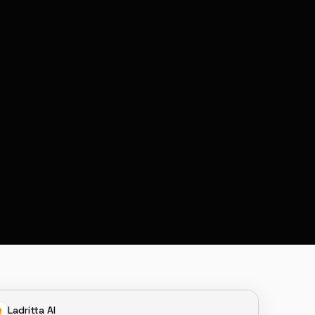
Ladritta AI