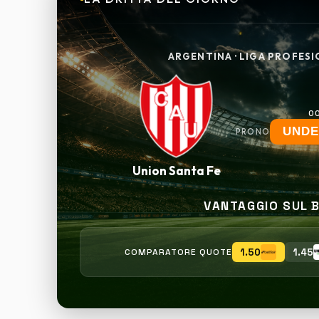
ARGENTINA · LIGA PROFES
0
UNDE
PRONO
Union Santa Fe
VANTAGGIO SUL
COMPARATORE QUOTE
1.50
1.45