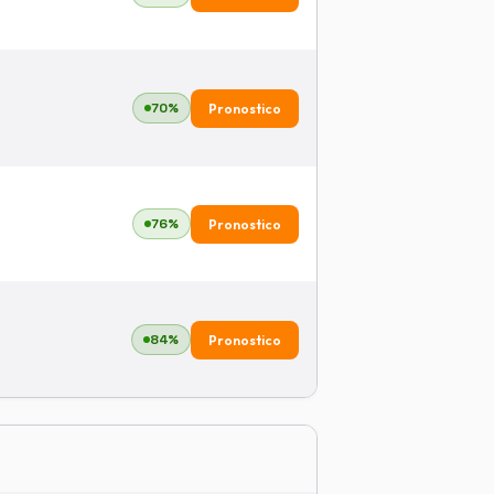
70%
Pronostico
76%
Pronostico
84%
Pronostico