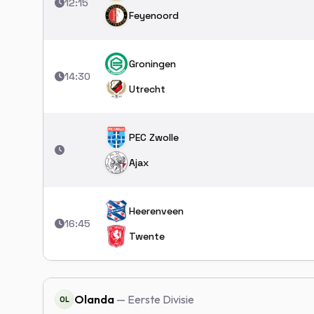
12:15
Feyenoord
Groningen
14:30
Utrecht
PEC Zwolle
Ajax
Heerenveen
16:45
Twente
Olanda
— Eerste Divisie
OL