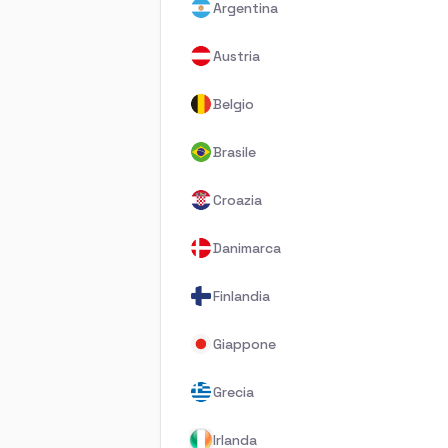
Argentina
Austria
Belgio
Brasile
Croazia
Danimarca
Finlandia
Giappone
Grecia
Irlanda