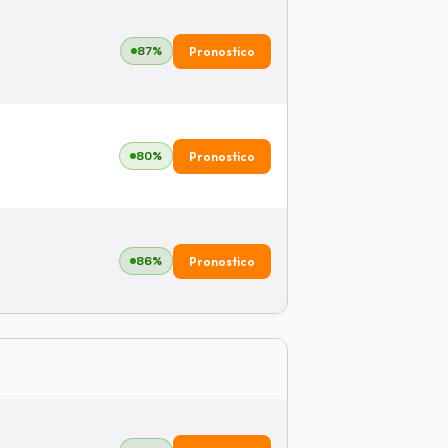
87%
Pronostico
80%
Pronostico
86%
Pronostico