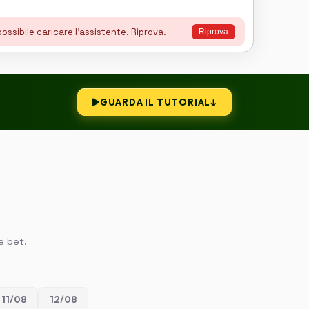
ossibile caricare l'assistente. Riprova.
Riprova
GUARDA IL TUTORIAL
e bet.
11/08
12/08