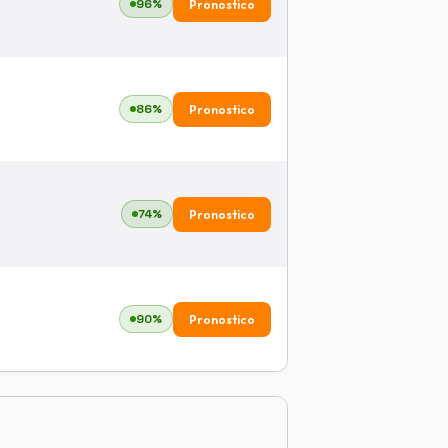
96%
Pronostico
86%
Pronostico
74%
Pronostico
90%
Pronostico