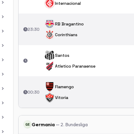
Internacional
RB Bragantino
23:30
Corinthians
Santos
Atletico Paranaense
Flamengo
00:30
Vitoria
Germania
— 2. Bundesliga
GE