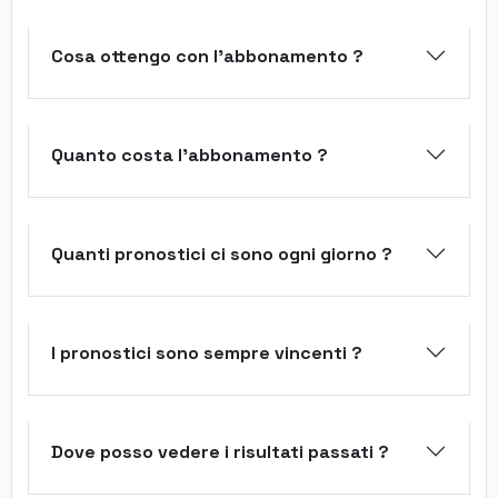
Cosa ottengo con l’abbonamento ?
Quanto costa l’abbonamento ?
Quanti pronostici ci sono ogni giorno ?
I pronostici sono sempre vincenti ?
Dove posso vedere i risultati passati ?