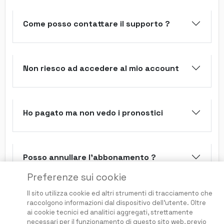
Come posso contattare il supporto ?
Non riesco ad accedere al mio account
Ho pagato ma non vedo i pronostici
Posso annullare l’abbonamento ?
Preferenze sui cookie
Il sito utilizza cookie ed altri strumenti di tracciamento che
raccolgono informazioni dal dispositivo dell'utente. Oltre
ai cookie tecnici ed analitici aggregati, strettamente
necessari per il funzionamento di questo sito web, previo