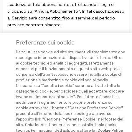
scadenza di tale abbonamento, effettuando il login e
cliccando su "Annulla Abbonamento". In tal caso, l'accesso
al Servizio sarà consentito fino al termine del periodo
previsto contrattualmente.
Si applicano le
Condizioni Generali di Abbonamento
.
Preferenze sui cookie
Il sito utilizza cookie ed altri strumenti di tracciamento che
raccolgono informazioni dal dispositivo dell'utente. Oltre
ai cookie tecnici ed analitici aggregati, strettamente
necessari per il funzionamento di questo sito web, previo
consenso dell'utente, possono essere installati cookie di
Questo Sito non guadagna dalle perdite degli utenti
profilazione e marketing e cookie dei social media.
Cliccando su "Accetto i cookie" saranno attivate tutte le
categorie di cookie, per decidere quali accettare, cliccare
invece su "Impostazioni cookie". Per l'utente è possibile
Home
modificare in ogni momento le proprie preferenze sui
Condizioni e Termini
cookie attraverso il bottone "Gestione Preferenze Cookie"
Privacy e Cookies
presente all'interno della cookie policy o attraverso
l'apposito link "Gestione Preferenze Cookie" nel footer del
Disclaimer
sito. Chiudendo il banner saranno installati solo cookie
Prezzi e abbonamenti
tecnici. Per maggiori dettagli, consultare la
Cookie Policy
Faq