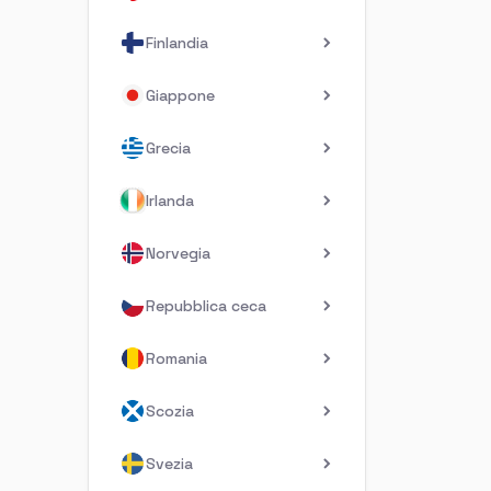
Finlandia
Giappone
Grecia
Irlanda
Norvegia
Repubblica ceca
Romania
Scozia
Svezia