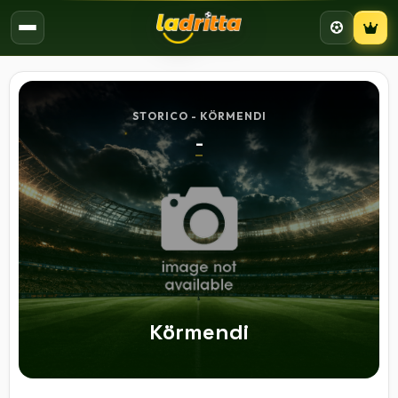
Campion
STORICO - KÖRMENDI
-
Körmendi