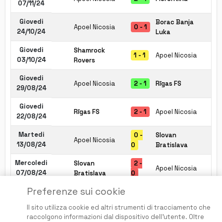
07/11/24
Giovedi
Borac Banja
Apoel Nicosia
0 - 1
24/10/24
Luka
Giovedi
Shamrock
1 - 1
Apoel Nicosia
03/10/24
Rovers
Giovedi
Apoel Nicosia
2 - 1
Rīgas FS
29/08/24
Giovedi
Rīgas FS
2 - 1
Apoel Nicosia
22/08/24
Martedi
0 -
Slovan
Apoel Nicosia
13/08/24
0
Bratislava
Mercoledi
Slovan
2 -
Apoel Nicosia
07/08/24
Bratislava
0
Preferenze sui cookie
Il sito utilizza cookie ed altri strumenti di tracciamento che
raccolgono informazioni dal dispositivo dell'utente. Oltre