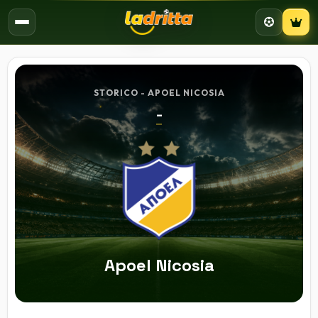
Campion
STORICO - APOEL NICOSIA
-
Apoel Nicosia