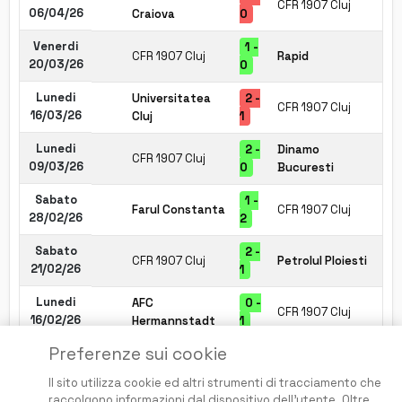
CFR 1907 Cluj
06/04/26
Craiova
0
Venerdi
1 -
CFR 1907 Cluj
Rapid
20/03/26
0
Lunedi
Universitatea
2 -
CFR 1907 Cluj
16/03/26
Cluj
1
Lunedi
2 -
Dinamo
CFR 1907 Cluj
09/03/26
0
Bucuresti
Sabato
1 -
Farul Constanta
CFR 1907 Cluj
28/02/26
2
Sabato
2 -
CFR 1907 Cluj
Petrolul Ploiesti
21/02/26
1
Lunedi
AFC
0 -
CFR 1907 Cluj
16/02/26
Hermannstadt
1
Preferenze sui cookie
Il sito utilizza cookie ed altri strumenti di tracciamento che
raccolgono informazioni dal dispositivo dell'utente. Oltre