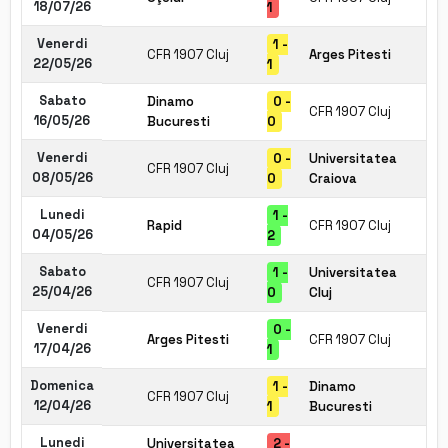
18/07/26
1
Venerdi
1 -
CFR 1907 Cluj
Arges Pitesti
22/05/26
1
Sabato
Dinamo
0 -
CFR 1907 Cluj
16/05/26
Bucuresti
0
Venerdi
0 -
Universitatea
CFR 1907 Cluj
08/05/26
0
Craiova
Lunedi
1 -
Rapid
CFR 1907 Cluj
04/05/26
2
Sabato
1 -
Universitatea
CFR 1907 Cluj
25/04/26
0
Cluj
Venerdi
0 -
Arges Pitesti
CFR 1907 Cluj
17/04/26
1
Domenica
1 -
Dinamo
CFR 1907 Cluj
12/04/26
1
Bucuresti
Lunedi
Universitatea
2 -