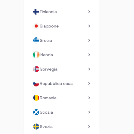
Finlandia
Giappone
Grecia
Irlanda
Norvegia
Repubblica ceca
Romania
Scozia
Svezia