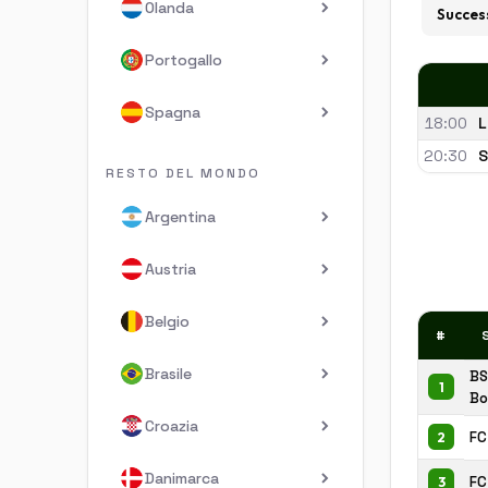
Olanda
Succes
Portogallo
Spagna
18:00
L
20:30
S
RESTO DEL MONDO
Argentina
Austria
Belgio
#
Brasile
BS
1
Bo
Croazia
FC
2
Danimarca
FC
3