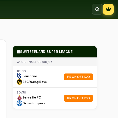
Campion
SWITZERLAND SUPER LEAGUE
uenze
3ª GIORNATA 08/08/26
18:00
Lausanne
PRONOSTICO
BSC Young Boys
20:30
Servette FC
PRONOSTICO
Grasshoppers