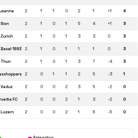
usanne
2
1
1
0
2
1
+1
4
 Sion
2
1
0
1
5
4
+1
3
 Zurich
2
1
0
1
3
3
0
3
 Basel 1893
2
1
0
1
1
1
0
3
 Thun
2
1
0
1
3
7
-4
3
asshoppers
2
0
1
1
2
5
-3
1
 Vaduz
2
0
0
2
3
5
-2
0
rvette FC
2
0
0
2
1
3
-2
0
 Luzern
2
0
0
2
1
6
-5
0
Relegation