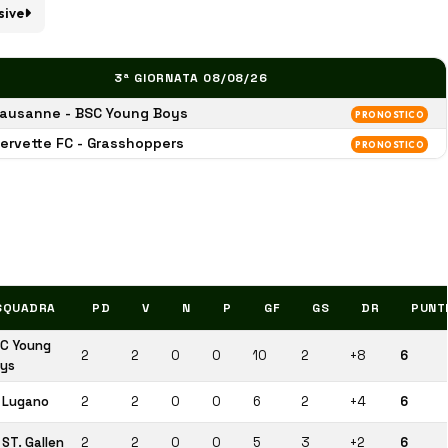
sive
3ª GIORNATA 08/08/26
ausanne - BSC Young Boys
PRONOSTICO
ervette FC - Grasshoppers
PRONOSTICO
SQUADRA
PD
V
N
P
GF
GS
DR
PUNT
C Young
2
2
0
0
10
2
+8
6
ys
 Lugano
2
2
0
0
6
2
+4
6
 ST. Gallen
2
2
0
0
5
3
+2
6