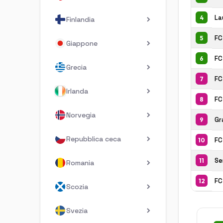
La
4
Finlandia
FC
5
Giappone
FC
6
Grecia
FC
7
Irlanda
FC
8
Norvegia
Gr
9
Repubblica ceca
FC
10
Se
11
Romania
FC
12
Scozia
Svezia