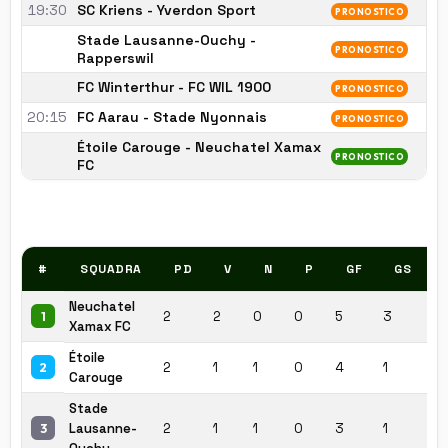
19:30
SC Kriens - Yverdon Sport
PRONOSTICO
Stade Lausanne-Ouchy -
PRONOSTICO
Rapperswil
FC Winterthur - FC WIL 1900
PRONOSTICO
20:15
FC Aarau - Stade Nyonnais
PRONOSTICO
Étoile Carouge - Neuchatel Xamax
PRONOSTICO
FC
#
SQUADRA
PD
V
N
P
GF
GS
Neuchatel
2
2
0
0
5
3
+2
1
Xamax FC
Étoile
2
1
1
0
4
1
+3
2
Carouge
Stade
Lausanne-
2
1
1
0
3
1
+2
3