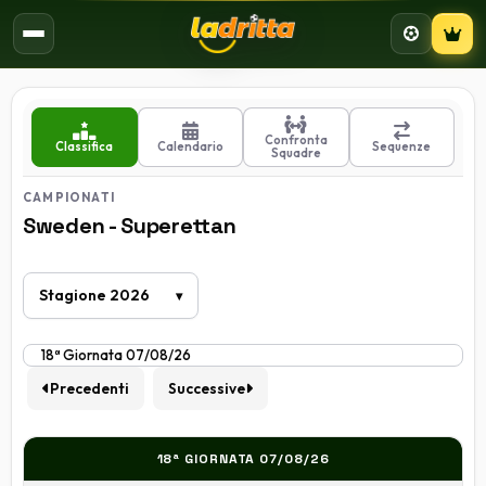
Campion
Confronta
Classifica
Calendario
Sequenze
Squadre
CAMPIONATI
Sweden - Superettan
Precedenti
Successive
18ª GIORNATA 07/08/26