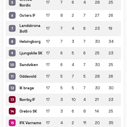
17
7
6
4
28
25
+3
5
Nordic
Osters IF
17
8
2
7
27
26
+1
6
Landskrona
17
7
4
6
23
19
+4
7
BoIS
Helsingborg
17
7
3
7
30
34
-4
8
Ljungskile SK
17
6
5
6
25
23
+2
9
Sandviken
17
6
4
7
30
25
+5
10
Oddevold
17
5
7
5
28
26
+2
11
IK brage
17
5
5
7
30
30
0
12
Norrby IF
17
3
10
4
21
23
-2
13
Orebro SK
17
3
6
8
14
25
-11
14
IFK Varnamo
17
4
2
11
20
35
-1
15