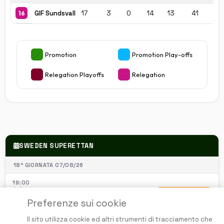
GIF Sundsvall
17
3
0
14
13
41
-2
16
Promotion
Promotion Play-offs
Relegation Playoffs
Relegation
SWEDEN SUPERETTAN
18ª GIORNATA 07/08/26
19:00
Ostersunds FK
PRONOSTICO
Preferenze sui cookie
GIF Sundsvall
Il sito utilizza cookie ed altri strumenti di tracciamento che