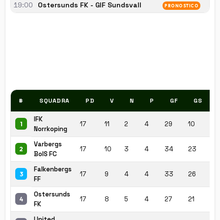
19:00
Ostersunds FK - GIF Sundsvall
1
PRONOSTICO
1
1
#
SQUADRA
PD
V
N
P
GF
GS
IFK
17
11
2
4
29
10
+1
1
Norrkoping
Varbergs
17
10
3
4
34
23
+1
2
BoIS FC
Falkenbergs
17
9
4
4
33
26
+7
3
FF
Ostersunds
17
8
5
4
27
21
+6
4
FK
United