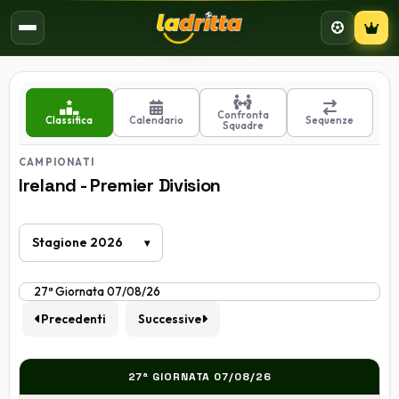
Campion
Confronta
Classifica
Calendario
Sequenze
Squadre
CAMPIONATI
Ireland - Premier Division
Precedenti
Successive
27ª GIORNATA 07/08/26