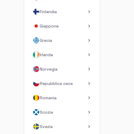
Finlandia
Giappone
Grecia
Irlanda
Norvegia
Repubblica ceca
Romania
Scozia
Svezia