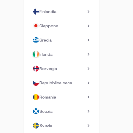
Finlandia
Giappone
Grecia
Irlanda
Norvegia
Repubblica ceca
Romania
Scozia
Svezia