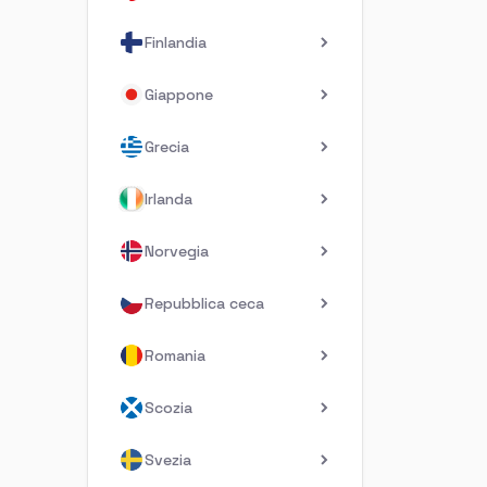
Finlandia
Giappone
Grecia
Irlanda
Norvegia
Repubblica ceca
Romania
Scozia
Svezia