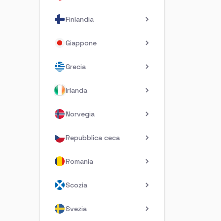
Finlandia
Giappone
Grecia
Irlanda
Norvegia
Repubblica ceca
Romania
Scozia
Svezia