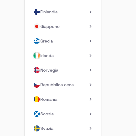
Finlandia
Giappone
Grecia
Irlanda
Norvegia
Repubblica ceca
Romania
Scozia
Svezia