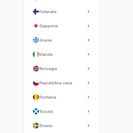
Finlandia
Giappone
Grecia
Irlanda
Norvegia
Repubblica ceca
Romania
Scozia
Svezia