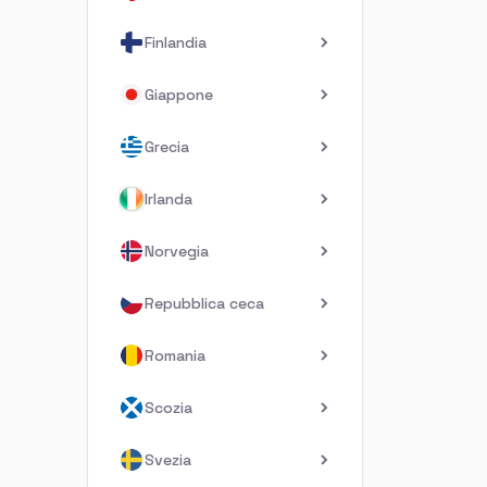
Finlandia
Giappone
Grecia
Irlanda
Norvegia
Repubblica ceca
Romania
Scozia
Svezia