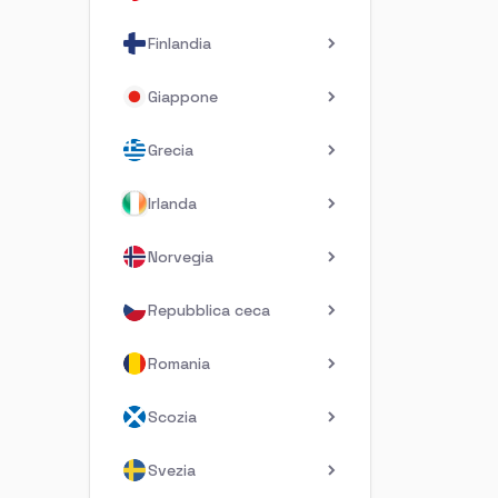
Finlandia
Giappone
Grecia
Irlanda
Norvegia
Repubblica ceca
Romania
Scozia
Svezia