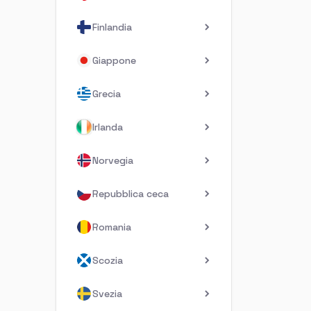
Finlandia
Giappone
Grecia
Irlanda
Norvegia
Repubblica ceca
Romania
Scozia
Svezia