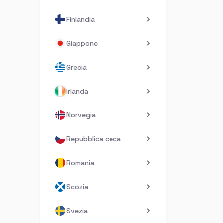
Finlandia
Giappone
Grecia
Irlanda
Norvegia
Repubblica ceca
Romania
Scozia
Svezia