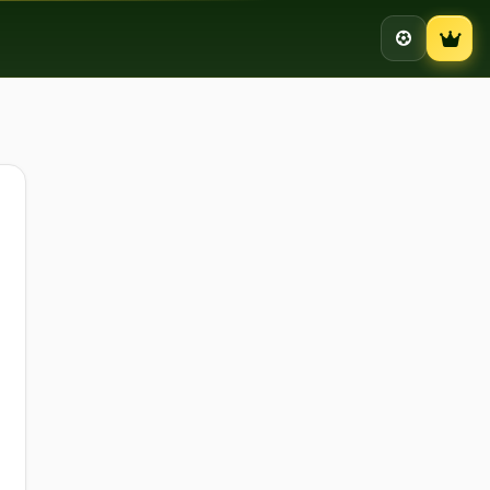
Campion
uenze