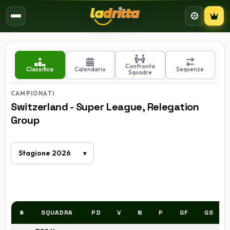
Campion
Confronta
Classifica
Calendario
Sequenze
Squadre
CAMPIONATI
Switzerland - Super League, Relegation
Group
#
SQUADRA
PD
V
N
P
GF
GS