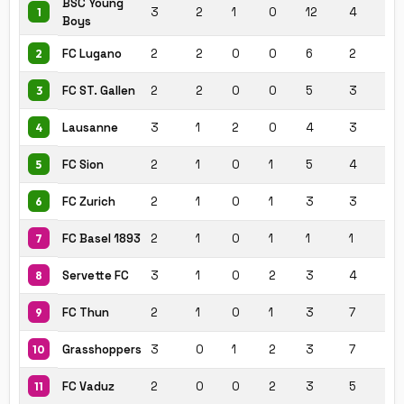
BSC Young
3
2
1
0
12
4
+
1
Boys
FC Lugano
2
2
0
0
6
2
+
2
FC ST. Gallen
2
2
0
0
5
3
+
3
Lausanne
3
1
2
0
4
3
+1
4
FC Sion
2
1
0
1
5
4
+1
5
FC Zurich
2
1
0
1
3
3
0
6
FC Basel 1893
2
1
0
1
1
1
0
7
Servette FC
3
1
0
2
3
4
-1
8
FC Thun
2
1
0
1
3
7
-
9
Grasshoppers
3
0
1
2
3
7
-
10
FC Vaduz
2
0
0
2
3
5
-
11