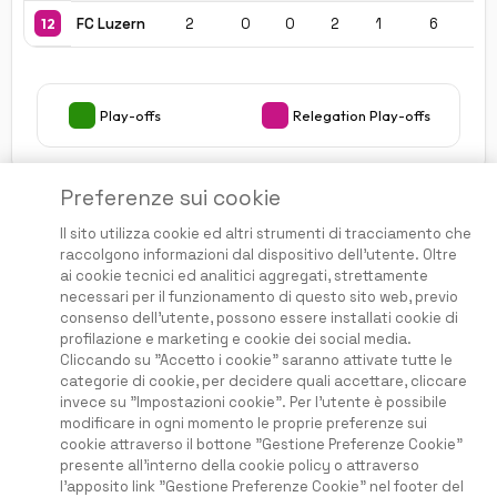
FC Luzern
2
0
0
2
1
6
-
12
Play-offs
Relegation Play-offs
Preferenze sui cookie
Il sito utilizza cookie ed altri strumenti di tracciamento che
raccolgono informazioni dal dispositivo dell'utente. Oltre
ai cookie tecnici ed analitici aggregati, strettamente
necessari per il funzionamento di questo sito web, previo
consenso dell'utente, possono essere installati cookie di
profilazione e marketing e cookie dei social media.
Questo Sito non guadagna dalle perdite degli utenti
Cliccando su "Accetto i cookie" saranno attivate tutte le
categorie di cookie, per decidere quali accettare, cliccare
invece su "Impostazioni cookie". Per l'utente è possibile
modificare in ogni momento le proprie preferenze sui
Home
cookie attraverso il bottone "Gestione Preferenze Cookie"
Condizioni e Termini
presente all'interno della cookie policy o attraverso
Privacy e Cookies
l'apposito link "Gestione Preferenze Cookie" nel footer del