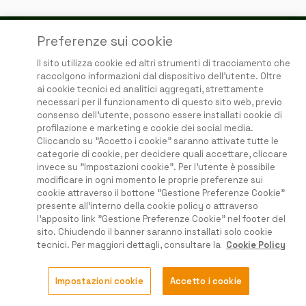
Preferenze sui cookie
Il sito utilizza cookie ed altri strumenti di tracciamento che
Questo Sito non guadagna dalle perdite degli utenti
raccolgono informazioni dal dispositivo dell'utente. Oltre
ai cookie tecnici ed analitici aggregati, strettamente
necessari per il funzionamento di questo sito web, previo
consenso dell'utente, possono essere installati cookie di
Home
profilazione e marketing e cookie dei social media.
Condizioni e Termini
Cliccando su "Accetto i cookie" saranno attivate tutte le
Privacy e Cookies
categorie di cookie, per decidere quali accettare, cliccare
invece su "Impostazioni cookie". Per l'utente è possibile
Disclaimer
modificare in ogni momento le proprie preferenze sui
Prezzi e abbonamenti
cookie attraverso il bottone "Gestione Preferenze Cookie"
Faq
presente all'interno della cookie policy o attraverso
©2026 Ladritta srl
support@ladritta.com
. Tutti i diritti riservati
l'apposito link "Gestione Preferenze Cookie" nel footer del
sito. Chiudendo il banner saranno installati solo cookie
tecnici. Per maggiori dettagli, consultare la
Cookie Policy
Impostazioni cookie
Accetto i cookie