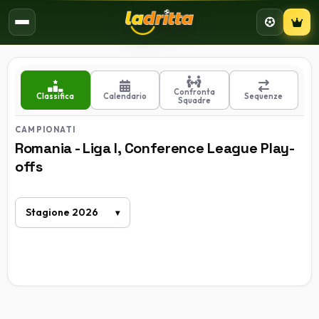
Campion
Confronta
Classifica
Calendario
Sequenze
Squadre
CAMPIONATI
Romania - Liga I, Conference League Play-
offs